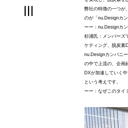
INNOVATION
弊社の特徴の一つが
のが「nu.Design
全国トップクラスの資金調
ーー：nu.Desig
LIFE
杉浦氏：メンバーズ
ケティング、脱炭素
社員も家族も嬉しい暮らし
nu.Designカ
の中で上流の、企画
DXが加速していく
という考えです。
ーー：なぜこのタイ