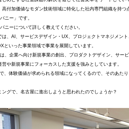
INCENTIVES
、高付加価値なモダン技術領域に特化した社内専門組織を持つ
カンパニー」です。
達環境
名古屋進出関連補助金
nカンパニーについて詳しく教えてください。
CONTACT
では、AI、サービスデザイン・UX、プロジェクトマネジメン
DXといった事業領域で事業を展開しています。
やすさ
お問い合わせ
ンパニーは、企業へ向け新規事業の創出、プロダクトデザイン、サ
経営や新規事業にフォーカスした支援を強みとしています。
中で、体験価値が求められる領域になってくるので、そのあた
ミングで、名古屋に進出しようと思われたのでしょうか？